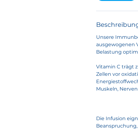
.
Beschreibun
Unsere Immunboo
ausgewogenen V
Belastung optima
Vitamin C trägt
Zellen vor oxidati
Energiestoffwec
Muskeln, Nerven 
Die Infusion eig