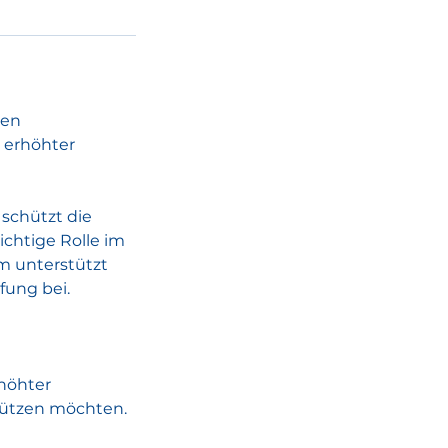
nen
 erhöhter
schützt die
wichtige Rolle im
m unterstützt
fung bei.
rhöhter