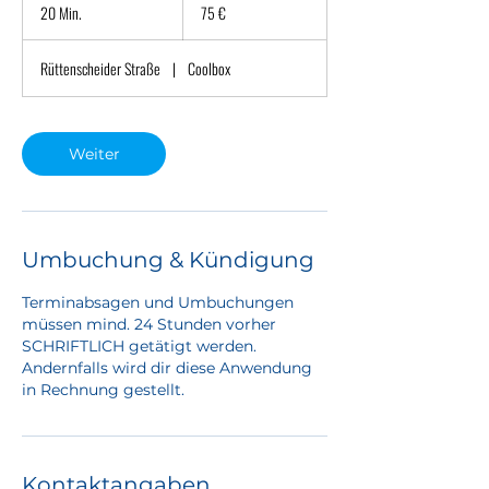
Euro
20 Min.
2
75 €
0
M
Rüttenscheider Straße
|
Coolbox
i
n
.
Weiter
Umbuchung & Kündigung
Terminabsagen und Umbuchungen
müssen mind. 24 Stunden vorher
SCHRIFTLICH getätigt werden.
Andernfalls wird dir diese Anwendung
in Rechnung gestellt.
Kontaktangaben