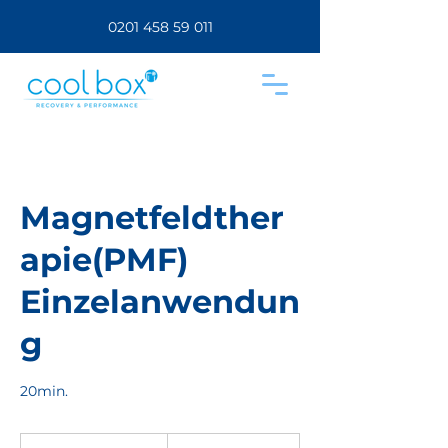
0201 458 59 011
Magnetfeldther
apie(PMF)
Einzelanwendun
g
20min.
75